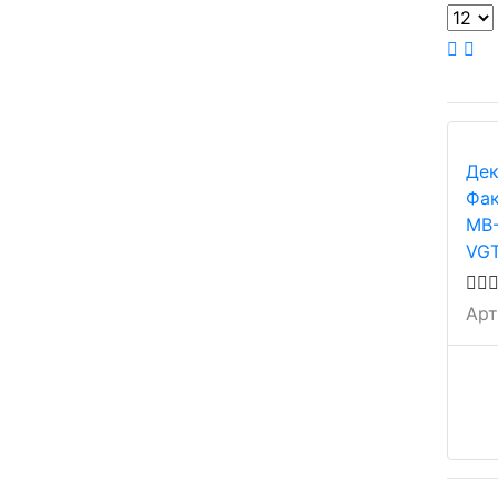
Дек
Фак
МВ-
VGT
Арт