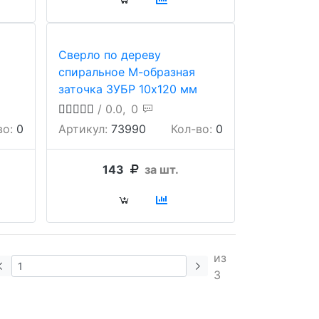
Сверло по дереву
спиральное М-образная
заточка ЗУБР 10х120 мм
/ 0.0,
0
во:
0
Артикул:
73990
Кол-во:
0
143
за шт.
из
3