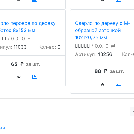
рло перовое по дереву
Сверло по дереву с М-
ртех 8х153 мм
образной заточкой
10х120/75 мм
/ 0.0,
0
/ 0.0,
0
икул:
11033
Кол-во:
0
Артикул:
48256
Кол-
65
за шт.
88
за шт.
ая