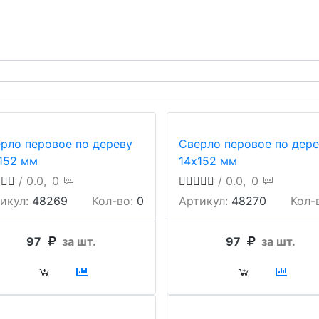
рло перовое по дереву
Сверло перовое по дере
152 мм
14х152 мм
/ 0.0,
0
/ 0.0,
0
икул:
48269
Кол-во:
0
Артикул:
48270
Кол-
97
за шт.
97
за шт.