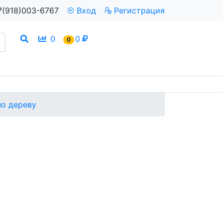
7(918)003-6767
Вход
Регистрация
0
0
0
по дереву