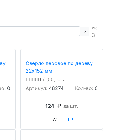
из
3
ву
Сверло перовое по дереву
22х152 мм
/ 0.0,
0
во:
0
Артикул:
48274
Кол-во:
0
124
за шт.