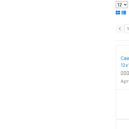
Све
12х
Арт