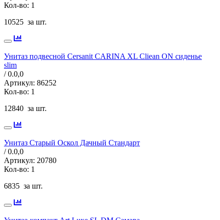
Кол-во:
1
10525
за шт.
Унитаз подвесной Cersanit CARINA XL Cliean ON сиденье
slim
/ 0.0,
0
Артикул:
86252
Кол-во:
1
12840
за шт.
Унитаз Старый Оскол Дачный Стандарт
/ 0.0,
0
Артикул:
20780
Кол-во:
1
6835
за шт.