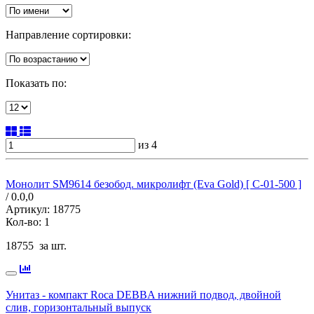
Направление сортировки:
Показать по:
из 4
Монолит SM9614 безобод. микролифт (Eva Gold) [ C-01-500 ]
/ 0.0,
0
Артикул:
18775
Кол-во:
1
18755
за шт.
Унитаз - компакт Roca DEBBA нижний подвод, двойной
слив, горизонтальный выпуск