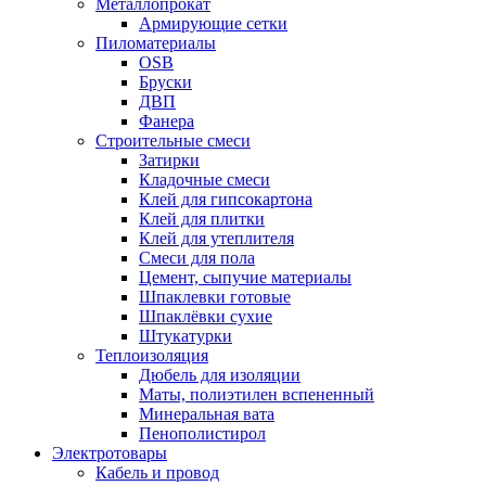
Металлопрокат
Армирующие сетки
Пиломатериалы
OSB
Бруски
ДВП
Фанера
Строительные смеси
Затирки
Кладочные смеси
Клей для гипсокартона
Клей для плитки
Клей для утеплителя
Смеси для пола
Цемент, сыпучие материалы
Шпаклевки готовые
Шпаклёвки сухие
Штукатурки
Теплоизоляция
Дюбель для изоляции
Маты, полиэтилен вспененный
Минеральная вата
Пенополистирол
Электротовары
Кабель и провод