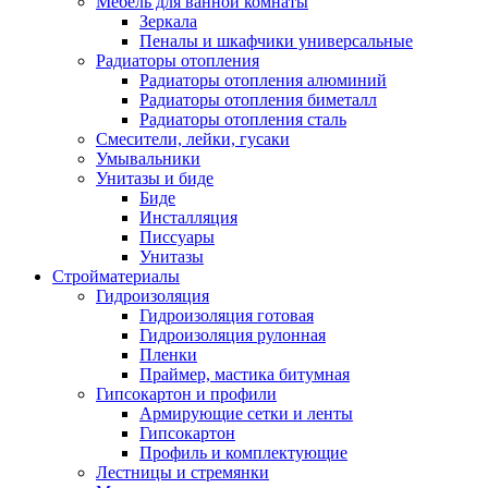
Мебель для ванной комнаты
Зеркала
Пеналы и шкафчики универсальные
Радиаторы отопления
Радиаторы отопления алюминий
Радиаторы отопления биметалл
Радиаторы отопления сталь
Смесители, лейки, гусаки
Умывальники
Унитазы и биде
Биде
Инсталляция
Писсуары
Унитазы
Стройматериалы
Гидроизоляция
Гидроизоляция готовая
Гидроизоляция рулонная
Пленки
Праймер, мастика битумная
Гипсокартон и профили
Армирующие сетки и ленты
Гипсокартон
Профиль и комплектующие
Лестницы и стремянки