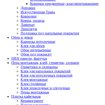
Коврики придверные, влаговпитывающие
Дорожки
Искусственная Трава
Ковролин
Ковры, паласы
Ламинат
Линолеум
Подложка под напольные покрытия
Обои и декор
Карнизы потолочные
Клея для обоев
Обои интерьерные
Обои под покраску
ПВХ панели, фартуки
Пена монтажная, клей, герметик, силикон
Герметики и силиконы
Клея для напольных покрытий
Клея для потолочных покрытий
Клея монтажные
Клея столярные
Клея эпоксидные и секундные
Пены монтажные
Плитка кафельная
Керамогранит
Напольная плитка