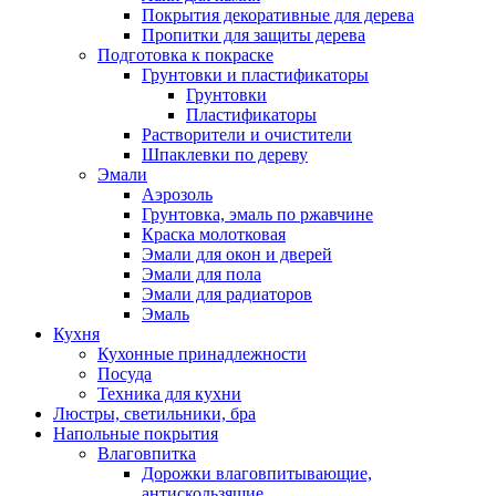
Покрытия декоративные для дерева
Пропитки для защиты дерева
Подготовка к покраске
Грунтовки и пластификаторы
Грунтовки
Пластификаторы
Растворители и очистители
Шпаклевки по дереву
Эмали
Аэрозоль
Грунтовка, эмаль по ржавчине
Краска молотковая
Эмали для окон и дверей
Эмали для пола
Эмали для радиаторов
Эмаль
Кухня
Кухонные принадлежности
Посуда
Техника для кухни
Люстры, светильники, бра
Напольные покрытия
Влаговпитка
Дорожки влаговпитывающие,
антискользящие