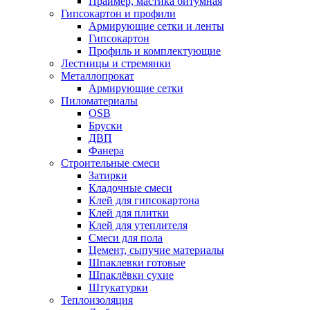
Праймер, мастика битумная
Гипсокартон и профили
Армирующие сетки и ленты
Гипсокартон
Профиль и комплектующие
Лестницы и стремянки
Металлопрокат
Армирующие сетки
Пиломатериалы
OSB
Бруски
ДВП
Фанера
Строительные смеси
Затирки
Кладочные смеси
Клей для гипсокартона
Клей для плитки
Клей для утеплителя
Смеси для пола
Цемент, сыпучие материалы
Шпаклевки готовые
Шпаклёвки сухие
Штукатурки
Теплоизоляция