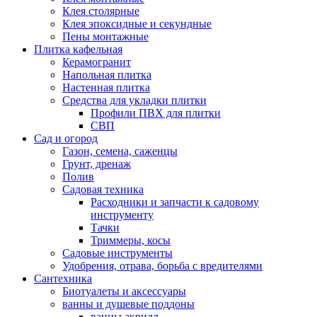
Клея столярные
Клея эпоксидные и секундные
Пены монтажные
Плитка кафельная
Керамогранит
Напольная плитка
Настенная плитка
Средства для укладки плитки
Профили ПВХ для плитки
СВП
Сад и огород
Газон, семена, саженцы
Грунт, дренаж
Полив
Садовая техника
Расходники и запчасти к садовому
инструменту
Тачки
Триммеры, косы
Садовые инструменты
Удобрения, отрава, борьба с вредителями
Сантехника
Биотуалеты и аксессуары
ванны и душевые поддоны
ванны акрилл