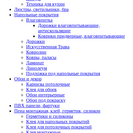
Техника для кухни
Люстры, светильники, бра
Напольные покрытия
Влаговпитка
Дорожки влаговпитывающие,
антискользящие
Коврики придверные, влаговпитывающие
Дорожки
Искусственная Трава
Ковролин
Ковры, паласы
Ламинат
Линолеум
Подложка под напольные покрытия
Обои и декор
Карнизы потолочные
Клея для обоев
Обои интерьерные
Обои под покраску
ПВХ панели, фартуки
Пена монтажная, клей, герметик, силикон
Герметики и силиконы
Клея для напольных покрытий
Клея для потолочных покрытий
Клея монтажные