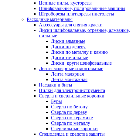
Цепные пилы, кусторезы
Шлифовальные, полировальные машины
Штроборезы плиткорезы пистолеты
Расходные материалы
Аксессуары для снятия краски
Диски шлифовальные, отрезные, алмазные,
пильные
Диски алмазные
Диски по дереву
Диски по металлу и камню
Диски точильные
Диски, круги шлифовальные
Ленты малярные и монтажные
Лента малярная
Лента монтажная
Насадки и биты
Пилки для электроинструмента
Сверла и сверлильные коронки
Буры
Сверла по бетону
Сверла по дереву
Сверла по керамике
Сверла по металлу
Сверлильные коронки
Спецодежда и средства защиты