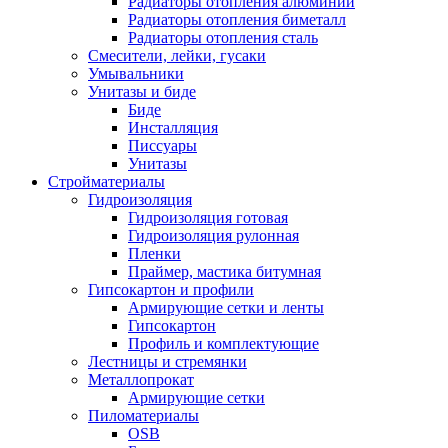
Радиаторы отопления алюминий
Радиаторы отопления биметалл
Радиаторы отопления сталь
Смесители, лейки, гусаки
Умывальники
Унитазы и биде
Биде
Инсталляция
Писсуары
Унитазы
Стройматериалы
Гидроизоляция
Гидроизоляция готовая
Гидроизоляция рулонная
Пленки
Праймер, мастика битумная
Гипсокартон и профили
Армирующие сетки и ленты
Гипсокартон
Профиль и комплектующие
Лестницы и стремянки
Металлопрокат
Армирующие сетки
Пиломатериалы
OSB