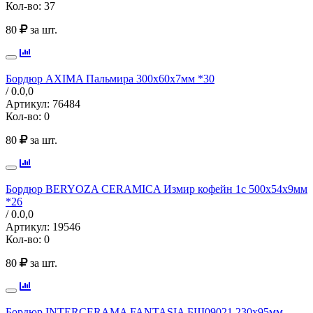
Кол-во:
37
80
за шт.
Бордюр AXIMA Пальмира 300х60х7мм *30
/ 0.0,
0
Артикул:
76484
Кол-во:
0
80
за шт.
Бордюр BERYOZA CERAMICA Измир кофейн 1с 500х54х9мм
*26
/ 0.0,
0
Артикул:
19546
Кол-во:
0
80
за шт.
Бордюр INTERCERAMA FANTASIA БШ09021 230х95мм