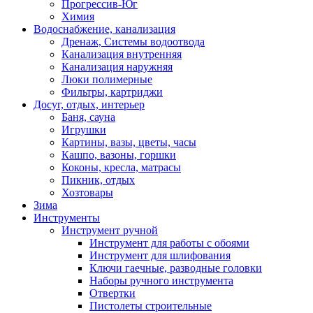
Прогрессив-Юг
Химия
Водоснабжение, канализация
Дренаж, Системы водоотвода
Канализация внутренняя
Канализация наружняя
Люки полимерные
Фильтры, картриджи
Досуг, отдых, интерьер
Баня, сауна
Игрушки
Картины, вазы, цветы, часы
Кашпо, вазоны, горшки
Коконы, кресла, матрасы
Пикник, отдых
Хозтовары
Зима
Инструменты
Инструмент ручной
Инструмент для работы с обоями
Инструмент для шлифования
Ключи гаечные, разводные головки
Наборы ручного инструмента
Отвертки
Пистолеты строительные