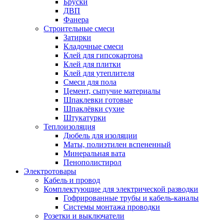
Бруски
ДВП
Фанера
Строительные смеси
Затирки
Кладочные смеси
Клей для гипсокартона
Клей для плитки
Клей для утеплителя
Смеси для пола
Цемент, сыпучие материалы
Шпаклевки готовые
Шпаклёвки сухие
Штукатурки
Теплоизоляция
Дюбель для изоляции
Маты, полиэтилен вспененный
Минеральная вата
Пенополистирол
Электротовары
Кабель и провод
Комплектующие для электрической разводки
Гофрированные трубы и кабель-каналы
Системы монтажа проводки
Розетки и выключатели