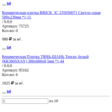
Керамическая плитка BRICK_IC 235050071 Светло серая
500х230мм *1,15
/ 0.0,
0
Артикул:
75725
Кол-во:
0
980
за м².
Керамическая Плитка ТЯНЬ-ШАНЬ Терсис белый
(КК360SXAY) 300х600х8,5мм *1,44
/ 0.0,
0
Артикул:
95162
Кол-во:
6
1025
за м².
из 10