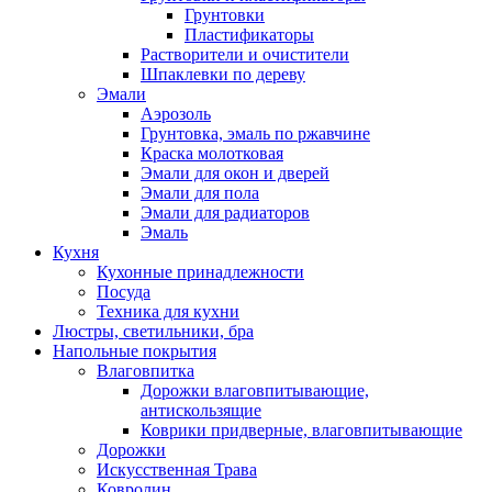
Грунтовки
Пластификаторы
Растворители и очистители
Шпаклевки по дереву
Эмали
Аэрозоль
Грунтовка, эмаль по ржавчине
Краска молотковая
Эмали для окон и дверей
Эмали для пола
Эмали для радиаторов
Эмаль
Кухня
Кухонные принадлежности
Посуда
Техника для кухни
Люстры, светильники, бра
Напольные покрытия
Влаговпитка
Дорожки влаговпитывающие,
антискользящие
Коврики придверные, влаговпитывающие
Дорожки
Искусственная Трава
Ковролин