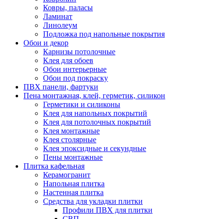
Ковры, паласы
Ламинат
Линолеум
Подложка под напольные покрытия
Обои и декор
Карнизы потолочные
Клея для обоев
Обои интерьерные
Обои под покраску
ПВХ панели, фартуки
Пена монтажная, клей, герметик, силикон
Герметики и силиконы
Клея для напольных покрытий
Клея для потолочных покрытий
Клея монтажные
Клея столярные
Клея эпоксидные и секундные
Пены монтажные
Плитка кафельная
Керамогранит
Напольная плитка
Настенная плитка
Средства для укладки плитки
Профили ПВХ для плитки
СВП