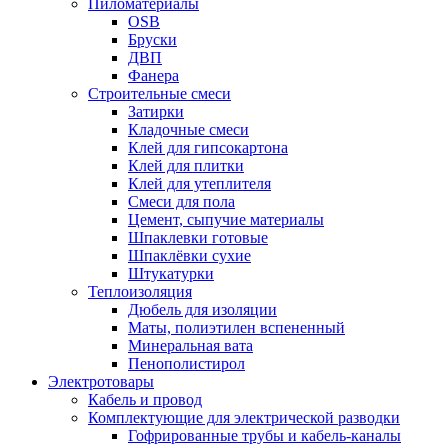
Пиломатериалы
OSB
Бруски
ДВП
Фанера
Строительные смеси
Затирки
Кладочные смеси
Клей для гипсокартона
Клей для плитки
Клей для утеплителя
Смеси для пола
Цемент, сыпучие материалы
Шпаклевки готовые
Шпаклёвки сухие
Штукатурки
Теплоизоляция
Дюбель для изоляции
Маты, полиэтилен вспененный
Минеральная вата
Пенополистирол
Электротовары
Кабель и провод
Комплектующие для электрической разводки
Гофрированные трубы и кабель-каналы