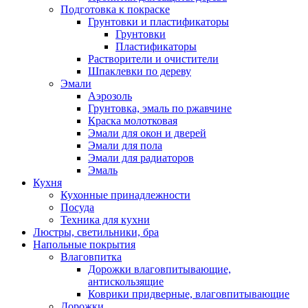
Подготовка к покраске
Грунтовки и пластификаторы
Грунтовки
Пластификаторы
Растворители и очистители
Шпаклевки по дереву
Эмали
Аэрозоль
Грунтовка, эмаль по ржавчине
Краска молотковая
Эмали для окон и дверей
Эмали для пола
Эмали для радиаторов
Эмаль
Кухня
Кухонные принадлежности
Посуда
Техника для кухни
Люстры, светильники, бра
Напольные покрытия
Влаговпитка
Дорожки влаговпитывающие,
антискользящие
Коврики придверные, влаговпитывающие
Дорожки