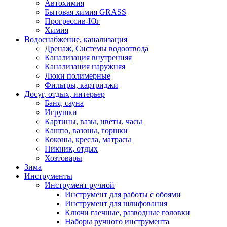
Автохимия
Бытовая химия GRASS
Прогрессив-Юг
Химия
Водоснабжение, канализация
Дренаж, Системы водоотвода
Канализация внутренняя
Канализация наружняя
Люки полимерные
Фильтры, картриджи
Досуг, отдых, интерьер
Баня, сауна
Игрушки
Картины, вазы, цветы, часы
Кашпо, вазоны, горшки
Коконы, кресла, матрасы
Пикник, отдых
Хозтовары
Зима
Инструменты
Инструмент ручной
Инструмент для работы с обоями
Инструмент для шлифования
Ключи гаечные, разводные головки
Наборы ручного инструмента