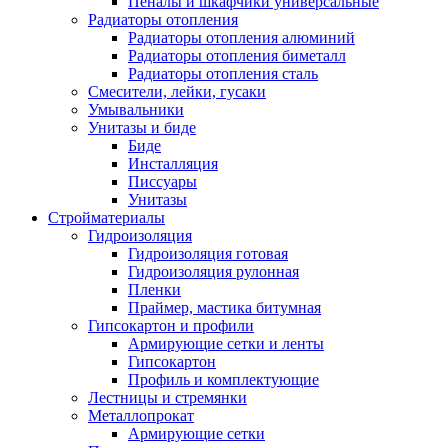
Пеналы и шкафчики универсальные
Радиаторы отопления
Радиаторы отопления алюминий
Радиаторы отопления биметалл
Радиаторы отопления сталь
Смесители, лейки, гусаки
Умывальники
Унитазы и биде
Биде
Инсталляция
Писсуары
Унитазы
Стройматериалы
Гидроизоляция
Гидроизоляция готовая
Гидроизоляция рулонная
Пленки
Праймер, мастика битумная
Гипсокартон и профили
Армирующие сетки и ленты
Гипсокартон
Профиль и комплектующие
Лестницы и стремянки
Металлопрокат
Армирующие сетки