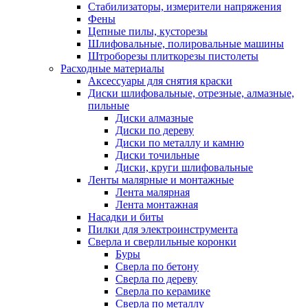
Стабилизаторы, измерители напряжения
Фены
Цепные пилы, кусторезы
Шлифовальные, полировальные машины
Штроборезы плиткорезы пистолеты
Расходные материалы
Аксессуары для снятия краски
Диски шлифовальные, отрезные, алмазные,
пильные
Диски алмазные
Диски по дереву
Диски по металлу и камню
Диски точильные
Диски, круги шлифовальные
Ленты малярные и монтажные
Лента малярная
Лента монтажная
Насадки и биты
Пилки для электроинструмента
Сверла и сверлильные коронки
Буры
Сверла по бетону
Сверла по дереву
Сверла по керамике
Сверла по металлу