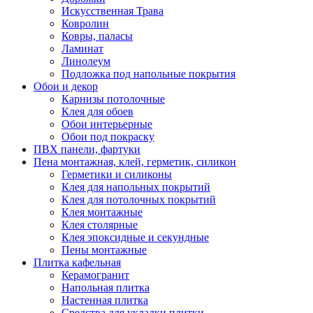
Искусственная Трава
Ковролин
Ковры, паласы
Ламинат
Линолеум
Подложка под напольные покрытия
Обои и декор
Карнизы потолочные
Клея для обоев
Обои интерьерные
Обои под покраску
ПВХ панели, фартуки
Пена монтажная, клей, герметик, силикон
Герметики и силиконы
Клея для напольных покрытий
Клея для потолочных покрытий
Клея монтажные
Клея столярные
Клея эпоксидные и секундные
Пены монтажные
Плитка кафельная
Керамогранит
Напольная плитка
Настенная плитка
Средства для укладки плитки