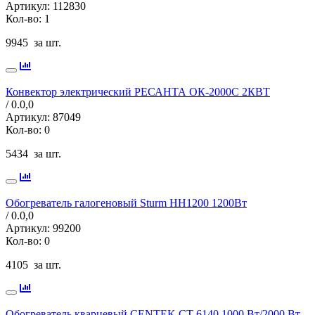
Артикул:
112830
Кол-во:
1
9945
за шт.
Конвектор электрический РЕСАНТА ОК-2000С 2КВТ
/ 0.0,
0
Артикул:
87049
Кол-во:
0
5434
за шт.
Обогреватель галогеновый Sturm HH1200 1200Вт
/ 0.0,
0
Артикул:
99200
Кол-во:
0
4105
за шт.
Обогреватель кварцевый CENTEK CT-6140 1000 Вт/2000 Вт,