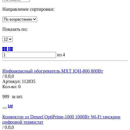
Направление сортировки:
Показать по:
из 4
Инфракрасный обогреватель MXT IQH-800 800Вт
/ 0.0,
0
Артикул:
112835
Кол-во:
0
989
за шт.
Конвектор эл Denzel OptiPrime-1000 1000Вт Wi-Fi тачскрин
цифровой термостат
/ 0.0,
0